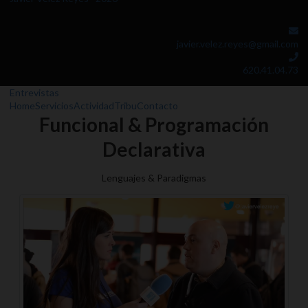
javier.velez.reyes@gmail.com
620.41.04.73
Entrevistas
Home
Servicios
Actividad
Tribu
Contacto
Funcional & Programación
Declarativa
Lenguajes & Paradigmas